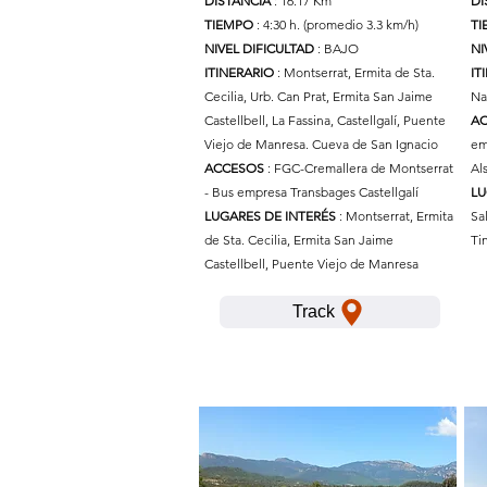
DISTANCIA
: 16.17 Km
DI
TIEMPO
: 4:30 h. (promedio 3.3 km/h)
T
NIVEL DIFICULTAD
: BAJO
NI
ITINERARIO
: Montserrat, Ermita de Sta.
IT
Cecilia, Urb. Can Prat, Ermita San Jaime
Na
Castellbell, La Fassina, Castellgalí, Puente
A
Viejo de Manresa. Cueva de San Ignacio
em
ACCESOS
: FGC-Cremallera de Montserrat
Al
- Bus empresa Transbages Castellgalí
LU
LUGARES DE INTERÉS
: Montserrat, Ermita
Sa
de Sta. Cecilia, Ermita San Jaime
Ti
Castellbell, Puente Viejo de Manresa
Track