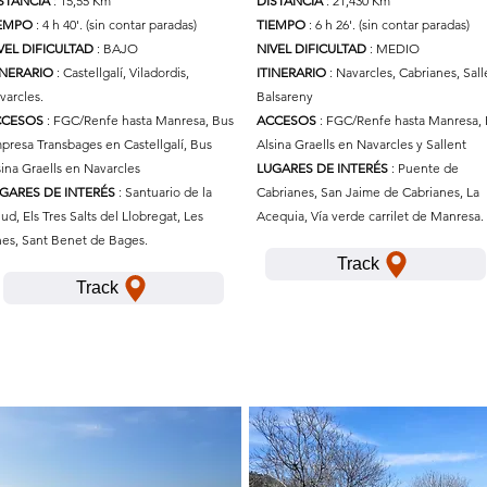
STANCIA
: 15,55 Km
DISTANCIA
: 21,430 Km
IEMPO
: 4 h 40'. (sin contar paradas)
TIEMPO
: 6 h 26'. (sin contar paradas)
VEL DIFICULTAD
: BAJO
NIVEL DIFICULTAD
: MEDIO
INERARIO
: Castellgalí, Viladordis,
ITINERARIO
: Navarcles, Cabrianes, Sall
varcles.
Balsareny
CCESOS
: FGC/Renfe hasta Manresa, Bus
ACCESOS
: FGC/Renfe hasta Manresa,
presa Transbages en Castellgalí, Bus
Alsina Graells en Navarcles y Sallent
sina Graells en Navarcles
LUGARES DE INTERÉS
: Puente de
GARES DE INTERÉS
: Santuario de la
Cabrianes, San Jaime de Cabrianes, La
lud, Els Tres Salts del Llobregat, Les
Acequia, Vía verde carrilet de Manresa.
nes, Sant Benet de Bages.
Track
Track