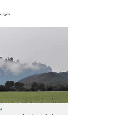
matges
A