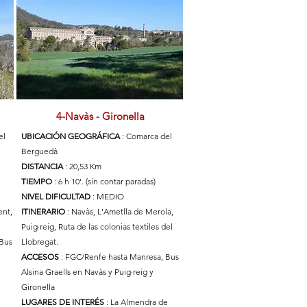
4-Navàs - Gironella
el
UBICACIÓN GEOGRÁFICA
: Comarca del
Berguedà
DISTANCIA
: 20,53 Km
TIEMPO
: 6 h 10'. (sin contar paradas)
NIVEL DIFICULTAD
: MEDIO
ent,
ITINERARIO
: Navàs, L'Ametlla de Merola,
Puig·reig, Ruta de las colonias textiles del
 Bus
Llobregat.
ACCESOS
: FGC/Renfe hasta Manresa, Bus
Alsina Graells en Navàs y Puig·reig y
Gironella
LUGARES DE INTERÉS
: La Almendra de