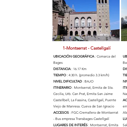
1-Montserrat - Castellgalí
UBICACIÓN GEOGRÁFICA
: Comarca del
UB
Bages
Ba
DISTANCIA
: 16.17 Km
DI
TIEMPO
: 4:30 h. (promedio 3.3 km/h)
T
NIVEL DIFICULTAD
: BAJO
NI
ITINERARIO
: Montserrat, Ermita de Sta.
IT
Cecilia, Urb. Can Prat, Ermita San Jaime
Na
Castellbell, La Fassina, Castellgalí, Puente
A
Viejo de Manresa. Cueva de San Ignacio
em
ACCESOS
: FGC-Cremallera de Montserrat
Al
- Bus empresa Transbages Castellgalí
LU
LUGARES DE INTERÉS
: Montserrat, Ermita
Sa