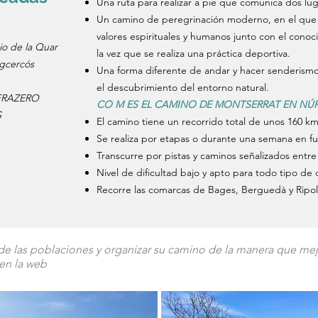
Una ruta para realizar a pie que comunica dos l
Un camino de peregrinación moderno, en el que s
valores espirituales y humanos junto con el conocim
io de la Quar
la vez que se realiza una práctica deportiva.
gcercós
Una forma diferente de andar y hacer senderism
el descubrimiento del entorno natural.
 FRAZERO
CO
M ES EL CAMINO DE MONTSERRAT EN NÚR
S
El camino tiene un recorrido total de unos 160 km
Se realiza por etapas o durante una semana en f
Transcurre por pistas y caminos señalizados entr
Nivel de dificultad bajo y apto para todo tipo de
Recorre las comarcas de Bages, Berguedà y Ripol
de las poblaciones y organizar su camino de la manera que me
 en la web