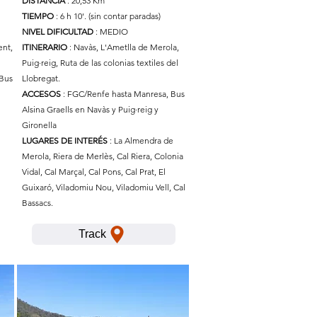
DISTANCIA
: 20,53 Km
TIEMPO
: 6 h 10'. (sin contar paradas)
NIVEL DIFICULTAD
: MEDIO
ent,
ITINERARIO
: Navàs, L'Ametlla de Merola,
Puig·reig, Ruta de las colonias textiles del
 Bus
Llobregat.
ACCESOS
: FGC/Renfe hasta Manresa, Bus
Alsina Graells en Navàs y Puig·reig y
Gironella
LUGARES DE INTERÉS
: La Almendra de
Merola, Riera de Merlès, Cal Riera, Colonia
Vidal, Cal Marçal, Cal Pons, Cal Prat, El
Guixaró, Viladomiu Nou, Viladomiu Vell, Cal
Bassacs.
Track