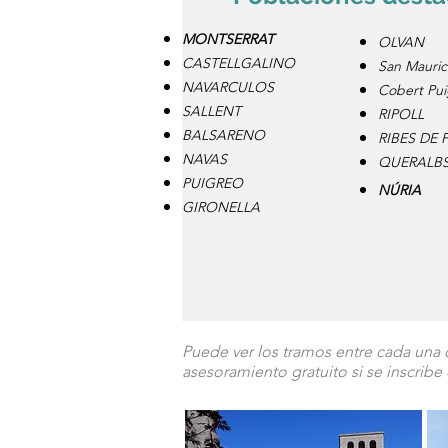
MONTSERRAT
OLVAN
CASTELLGALINO
San Mauric
NAVARCULOS
Cobert
Pui
SALLENT
RIPOLL
BALSARENO
RIBES DE
NAVAS
QUERALB
PUIGREO
NÚRIA
GIRONELLA
Puede ver los tramos entre cada una 
asesoramiento gratuito si se inscribe