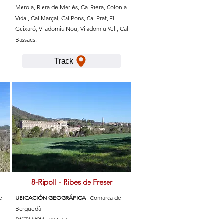
Merola, Riera de Merlès, Cal Riera, Colonia
Vidal, Cal Marçal, Cal Pons, Cal Prat, El
Guixaró, Viladomiu Nou, Viladomiu Vell, Cal
Bassacs.
Track
8-Ripoll - Ribes de Freser
el
UBICACIÓN GEOGRÁFICA
: Comarca del
Berguedà