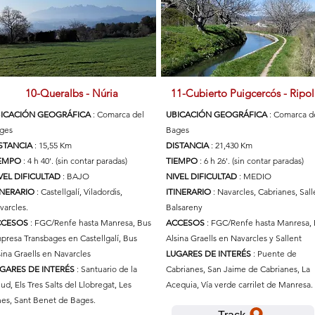
10-Queralbs - Núria
11-Cubierto Puigcercós - Ripol
ICACIÓN GEOGRÁFICA
: Comarca del
UBICACIÓN GEOGRÁFICA
: Comarca d
ges
Bages
STANCIA
: 15,55 Km
DISTANCIA
: 21,430 Km
IEMPO
: 4 h 40'. (sin contar paradas)
TIEMPO
: 6 h 26'. (sin contar paradas)
VEL DIFICULTAD
: BAJO
NIVEL DIFICULTAD
: MEDIO
INERARIO
: Castellgalí, Viladordis,
ITINERARIO
: Navarcles, Cabrianes, Sall
varcles.
Balsareny
CCESOS
: FGC/Renfe hasta Manresa, Bus
ACCESOS
: FGC/Renfe hasta Manresa,
presa Transbages en Castellgalí, Bus
Alsina Graells en Navarcles y Sallent
sina Graells en Navarcles
LUGARES DE INTERÉS
: Puente de
GARES DE INTERÉS
: Santuario de la
Cabrianes, San Jaime de Cabrianes, La
lud, Els Tres Salts del Llobregat, Les
Acequia, Vía verde carrilet de Manresa.
nes, Sant Benet de Bages.