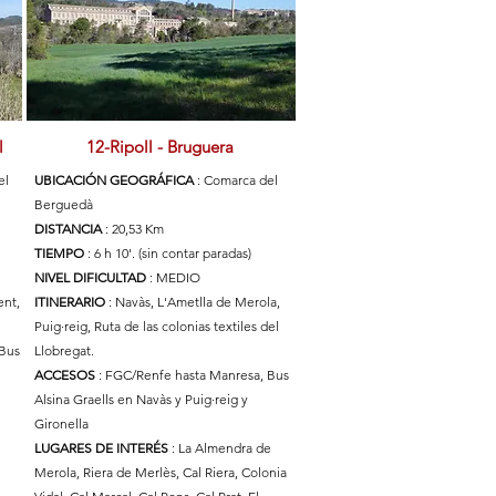
l
12-Ripoll - Bruguera
el
UBICACIÓN GEOGRÁFICA
: Comarca del
Berguedà
DISTANCIA
: 20,53 Km
TIEMPO
: 6 h 10'. (sin contar paradas)
NIVEL DIFICULTAD
: MEDIO
ent,
ITINERARIO
: Navàs, L'Ametlla de Merola,
Puig·reig, Ruta de las colonias textiles del
 Bus
Llobregat.
ACCESOS
: FGC/Renfe hasta Manresa, Bus
Alsina Graells en Navàs y Puig·reig y
Gironella
LUGARES DE INTERÉS
: La Almendra de
Merola, Riera de Merlès, Cal Riera, Colonia