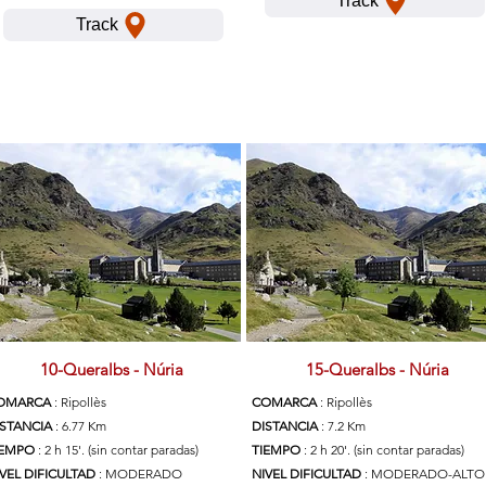
Track
Track
10-Queralbs - Núria
15-Queralbs - Núria
OMARCA
: Ripollès
COMARCA
: Ripollès
ISTANCIA
: 6.77 Km
DISTANCIA
: 7.2 Km
IEMPO
: 2 h 15'. (sin contar paradas)
TIEMPO
: 2 h 20'. (sin contar paradas)
VEL DIFICULTAD
: MODERADO
NIVEL DIFICULTAD
: MODERADO-ALTO