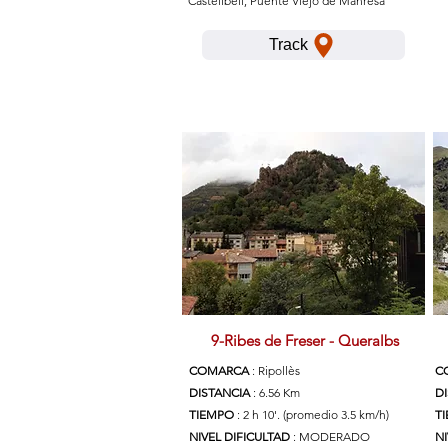
Castellbell, Puente Viejo de Manresa
Track
9-Ribes de Freser - Queralbs
COMARCA
: Ripollès
C
DISTANCIA
: 6.56 Km
D
TIEMPO
: 2 h 10'. (promedio 3.5 km/h)
T
NIVEL DIFICULTAD
: MODERADO
NI