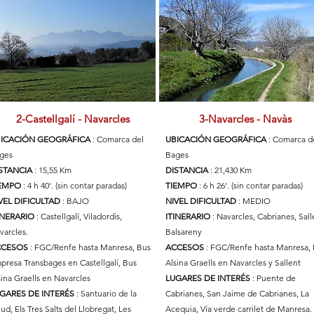
2-Castellgalí - Navarcles
3-Navarcles - Navàs
ICACIÓN GEOGRÁFICA
: Comarca del
UBICACIÓN GEOGRÁFICA
: Comarca d
ges
Bages
STANCIA
: 15,55 Km
DISTANCIA
: 21,430 Km
IEMPO
: 4 h 40'. (sin contar paradas)
TIEMPO
: 6 h 26'. (sin contar paradas)
VEL DIFICULTAD
: BAJO
NIVEL DIFICULTAD
: MEDIO
INERARIO
: Castellgalí, Viladordis,
ITINERARIO
: Navarcles, Cabrianes, Sall
varcles.
Balsareny
CCESOS
: FGC/Renfe hasta Manresa, Bus
ACCESOS
: FGC/Renfe hasta Manresa,
presa Transbages en Castellgalí, Bus
Alsina Graells en Navarcles y Sallent
sina Graells en Navarcles
LUGARES DE INTERÉS
: Puente de
GARES DE INTERÉS
: Santuario de la
Cabrianes, San Jaime de Cabrianes, La
lud, Els Tres Salts del Llobregat, Les
Acequia, Vía verde carrilet de Manresa.