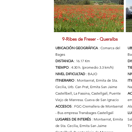
9-Ribes de Freser - Queralbs
UBICACIÓN GEOGRÁFICA
: Comarca del
UB
Bages
Ba
DISTANCIA
: 16.17 Km
DI
TIEMPO
: 4:30 h. (promedio 3.3 km/h)
T
NIVEL DIFICULTAD
: BAJO
NI
ITINERARIO
: Montserrat, Ermita de Sta.
IT
Cecilia, Urb. Can Prat, Ermita San Jaime
Na
Castellbell, La Fassina, Castellgalí, Puente
A
Viejo de Manresa. Cueva de San Ignacio
em
ACCESOS
: FGC-Cremallera de Montserrat
Al
- Bus empresa Transbages Castellgalí
LU
LUGARES DE INTERÉS
: Montserrat, Ermita
Sa
de Sta. Cecilia, Ermita San Jaime
Ti