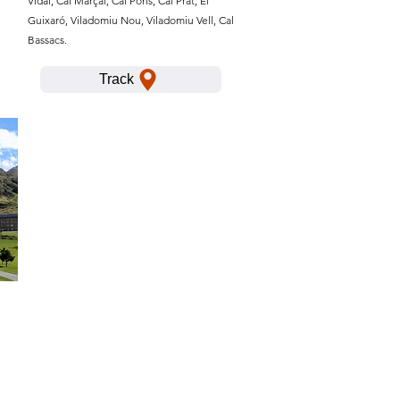
Vidal, Cal Marçal, Cal Pons, Cal Prat, El
Guixaró, Viladomiu Nou, Viladomiu Vell, Cal
Bassacs.
Track