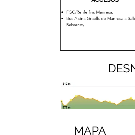
FGC/Renfe fins Manresa,
Bus Alsina Graells de Manresa a Sall
Balsareny
DES
MAPA