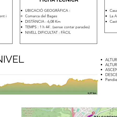
UBICACIÓ GEOGRÀFICA :
Casa
ent i
Comarca del Bages
La A
DISTÀNCIA : 6,08 Km
Cast
TEMPS : 1 h 44'. (sense contar parades)
NIVELL DIFICULTAT : FÀCIL
NIVEL
ALTUR
ALTUR
ASCEN
DESCE
Pendie