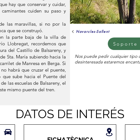
 que hay que conservar y cuidar,
 caminantes cuiden su paso y
e las maravillas, si no por la
poca que se construyó.
Navarcles-Sallent
n la parte baja de la villa de
 río Llobregat, recordemos que
Soporte 
ra del Castillo de Balsareny, y
Nos puede pedir cualquier tipo 
de Sta. María subiendo hacia la
desinteresada estaremos encanta
carrilet de Manresa en Berga. Si
no habrá que cruzar el puente,
o que sube hacia el Puente del
 de las escuelas de Balsareny, el
ste mismo puente del tren.
DATOS DE INTERÉS
FICHA TÈCNICA