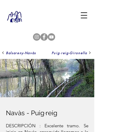
Balsareny-Navàs
Puig·reig-Gironella
Navàs - Puig·reig
DESCRIPCIÓN : Excelente tramo. Se
inicia en Navàs, enseguida llegamos a la