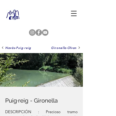
Navàs-Puig·reig
Gironella-Olvan
Puig·reig - Gironella
DESCRIPCIÓN : Precioso tramo