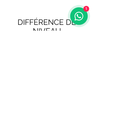
1
DIFFÉRENCE DE
NIVEAU
HAUTEUR DE SORTIE: 260 mts.
HAUTEUR D'ARRIVÉE: 247 mètres.
ASCENSION ACCUMULÉE: 281 mts.
Descente ACCUMULÉE: 297 mts.
EN ATTENTE : - 0,14 %
CART
E