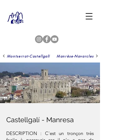
Montserrat-Castellgalí
Manrèse-Navarcles
Castellgalí - Manresa
DESCRIPTION : C'est un tronçon très
facile à parcourir car il n'y a pas de