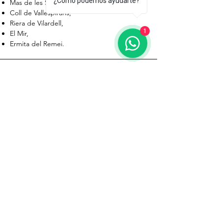
¿Cómo podemos ayudarte?
Mas de les Selles, Mas Arquers,
Coll de Vallespirans,
Riera de Vilardell,
1
El Mir,
Ermita del Remei.
DESNIVELL
ALÇADA SORTIDA : 809 mts.
ALÇADA ARRIBADA : 709 mts.
ASCENS ACUMULAT : 784 mts.
DESCENS ACUMULAT : 885 mts.
Pendent : - 1 %
MAPA