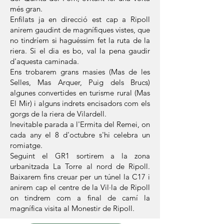
més gran.
Enfilats ja en direcció est cap a Ripoll
anirem gaudint de magnífiques vistes, que
no tindríem si haguéssim fet la ruta de la
riera. Si el dia es bo, val la pena gaudir
d'aquesta caminada.
Ens trobarem grans masies (Mas de les
Selles, Mas Arquer, Puig dels Brucs)
algunes convertides en turisme rural (Mas
El Mir) i alguns indrets encisadors com els
gorgs de la riera de Vilardell.
Inevitable parada a l'Ermita del Remei, on
cada any el 8 d'octubre s'hi celebra un
romiatge.
Seguint el GR1 sortirem a la zona
urbanitzada La Torre al nord de Ripoll.
Baixarem fins creuar per un túnel la C17 i
anirem cap el centre de la Vil·la de Ripoll
on tindrem com a final de camí la
magnífica visita al Monestir de Ripoll.