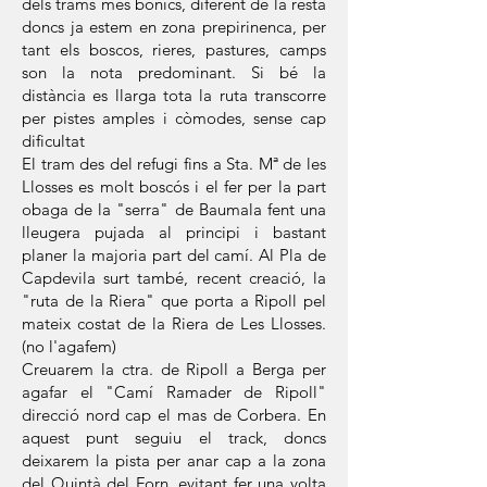
dels trams més bonics, diferent de la resta
doncs ja estem en zona prepirinenca, per
tant els boscos, rieres, pastures, camps
son la nota predominant. Si bé la
distància es llarga tota la ruta transcorre
per pistes amples i còmodes, sense cap
dificultat
El tram des del refugi fins a Sta. Mª de les
Llosses es molt boscós i el fer per la part
obaga de la "serra" de Baumala fent una
lleugera pujada al principi i bastant
planer la majoria part del camí. Al Pla de
Capdevila surt també, recent creació, la
"ruta de la Riera" que porta a Ripoll pel
mateix costat de la Riera de Les Llosses.
(no l'agafem)
Creuarem la ctra. de Ripoll a Berga per
agafar el "Camí Ramader de Ripoll"
direcció nord cap el mas de Corbera. En
aquest punt seguiu el track, doncs
deixarem la pista per anar cap a la zona
del Quintà del Forn, evitant fer una volta