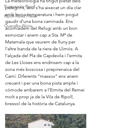
La meteorologia ha tingut pietat dels 
Puigcercós-Ripoll
pelegrins, avui s'ha aixecat un dia clar 
amb bona temperatura i hem pogut 
Ripoll-Ribes Freser
gaudir d'una bona caminada. Ens 
Queralbs-Núria
acomiadem del Refugi amb un bon 
esmorzar i anem cap a Sta. Mª de 
Matamala que veurem de lluny per 
l'altre banda de la riera de Llimós. A 
l'alçada del Pla de Capdevila i l'ermita 
de Les Lloses ens endinsem cap a la 
zona més boscosa i prepirenaica del 
Camí. Diferents "massos" ens anem 
creuant i per una bona pista ample i 
còmode arribarem a l'Ermita del Remei 
molt a prop ja de la Vila de Ripoll, 
bressol de la història de Catalunya. 