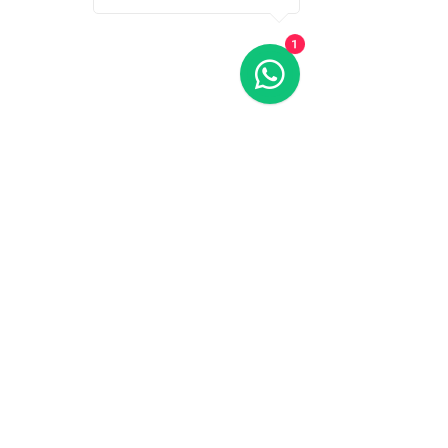
1
Ripoll
Refugi de Puigcercós
Santa Maria de Matamala
Mas Arquè
Mas el Mir
Puigcercós-Ripoll