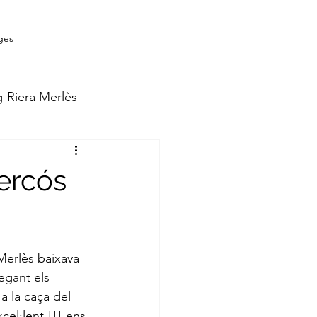
ges
g-Riera Merlès
-Núria
cercós
Merlès baixava 
egant els 
 la caça del 
cel·lent !!! ens 