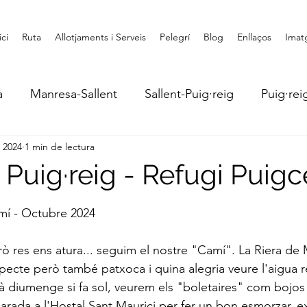
ici
Ruta
Allotjaments i Serveis
Pelegrí
Blog
Enllaços
Imat
a
Manresa-Sallent
Sallent-Puig·reig
Puig·rei
 2024
1 min de lectura
Puigcercós-Ripoll
Ripoll-Ribes Freser
Queralbs
 Puig·reig - Refugi Puig
 5 estrelles.
mí - Octubre 2024
rò res ens atura... seguim el nostre "Camí". La Riera de 
specte però també patxoca i quina alegria veure l'aigua r
diumenge si fa sol, veurem els "boletaires" com bojos a
rada a l'Hostal Sant Maurici per fer un bon esmorzar, ex