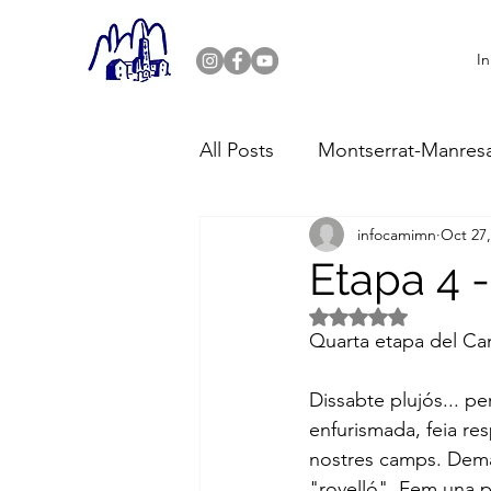
In
All Posts
Montserrat-Manres
infocamimn
Oct 27,
Riera Merlès-Puigcercós
Etapa 4 -
Puntuat amb NaN de
Quarta etapa del Ca
Dissabte plujós... pe
enfurismada, feia re
nostres camps. Demà 
"rovelló". Fem una pa