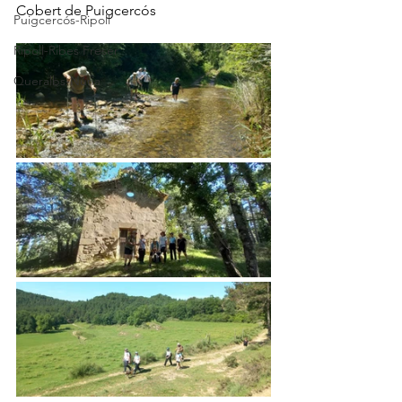
Cobert de Puigcercós
Puigcercós-Ripoll
Ripoll-Ribes Freser
Queralbs-Núria