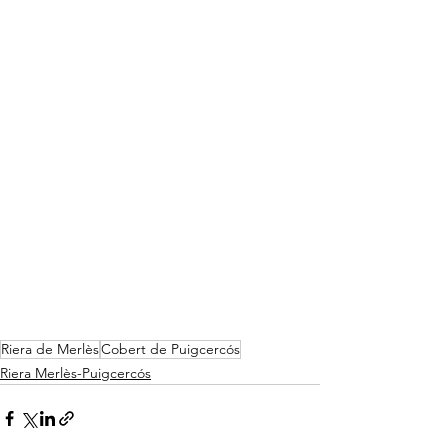
Riera de Merlès
Cobert de Puigcercós
Riera Merlès-Puigcercós