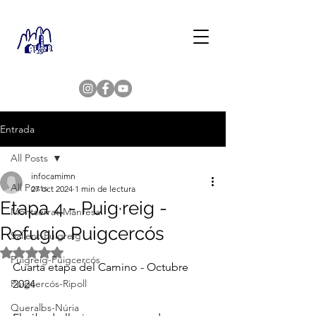
Entrada
All Posts
infocamimn
All Posts
27 oct 2024
1 min de lectura
Etapa 4 - Puig·reig -
Montserrat-Manresa
Refugio Puigcercós
Sallent-Puigreig
Obtuvo NaN de 5 estrellas.
Puigreig-Puigcercós
Cuarta etapa del Camino - Octubre 
Puigcercós-Ripoll
2024
Queralbs-Núria