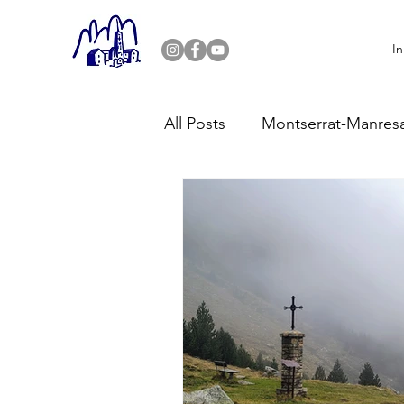
In
All Posts
Montserrat-Manres
Riera Merlès-Puigcercós