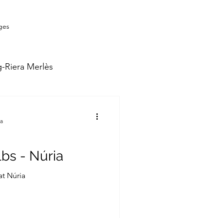
ges
g-Riera Merlès
-Núria
ra
lbs - Núria
t Núria