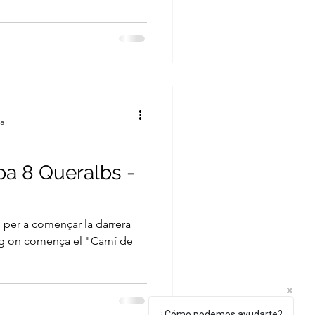
ra
pa 8 Queralbs -
s per a començar la darrera
aig on comença el "Camí de
¿Cómo podemos ayudarte?