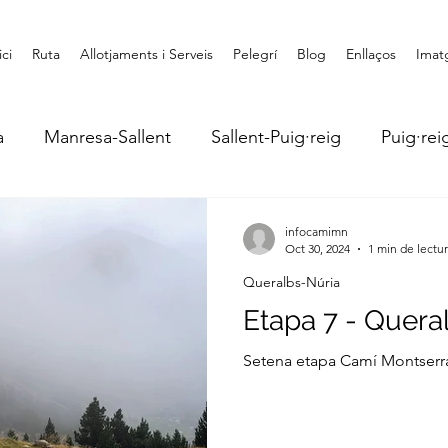
ici
Ruta
Allotjaments i Serveis
Pelegrí
Blog
Enllaços
Imat
a
Manresa-Sallent
Sallent-Puig·reig
Puig·rei
Puigcercós-Ripoll
Ripoll-Ribes Freser
Queralbs
infocamimn
Oct 30, 2024
1 min de lectu
Queralbs-Núria
Etapa 7 - Quera
Setena etapa Camí Montserra